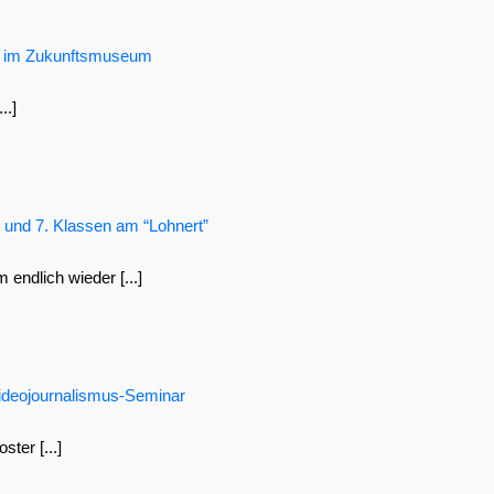
h im Zukunftsmuseum
..]
 und 7. Klassen am “Lohnert”
ndlich wieder [...]
ideojournalismus-Seminar
ter [...]