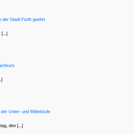
der Stadt Fürth geehrt
...]
rashkurs
.]
er Unter- und Mittelstufe
g, den [...]