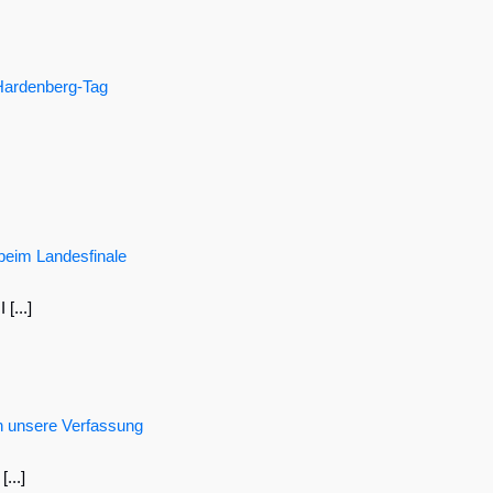
 Hardenberg-Tag
 beim Landesfinale
[...]
 in unsere Verfassung
...]