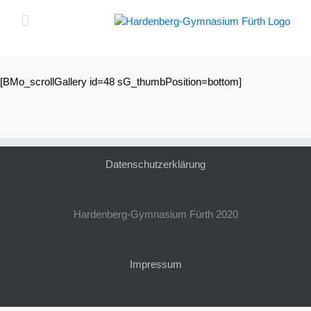
Zum
Inhalt
springen
[BMo_scrollGallery id=48 sG_thumbPosition=bottom]
Datenschutzerklärung
Hardenberg-Gymnasium Fürth 2020
Impressum