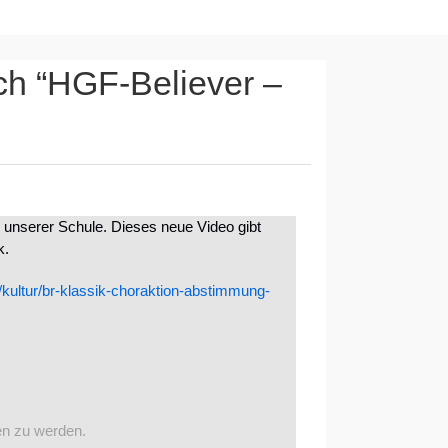
ich “HGF-Believer –
s unserer Schule. Dieses neue Video gibt
k.
/kultur/br-klassik-choraktion-abstimmung-
en zu werden.