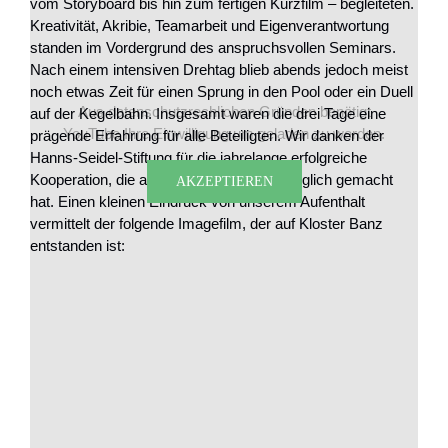
vom Storyboard bis hin zum fertigen Kurzfilm – begleiteten.
Kreativität, Akribie, Teamarbeit und Eigenverantwortung
standen im Vordergrund des anspruchsvollen Seminars.
Nach einem intensiven Drehtag blieb abends jedoch meist
noch etwas Zeit für einen Sprung in den Pool oder ein Duell
Aus datenschutzrechlichen Gründen benötigt
auf der Kegelbahn. Insgesamt waren die drei Tage eine
YouTube Ihre Einwilligung um geladen zu werden.
prägende Erfahrung für alle Beteiligten. Wir danken der
Hanns-Seidel-Stiftung für die jahrelange erfolgreiche
Kooperation, die auch dieses Seminar möglich gemacht
AKZEPTIEREN
hat. Einen kleinen Eindruck von unserem Aufenthalt
vermittelt der folgende Imagefilm, der auf Kloster Banz
entstanden ist: