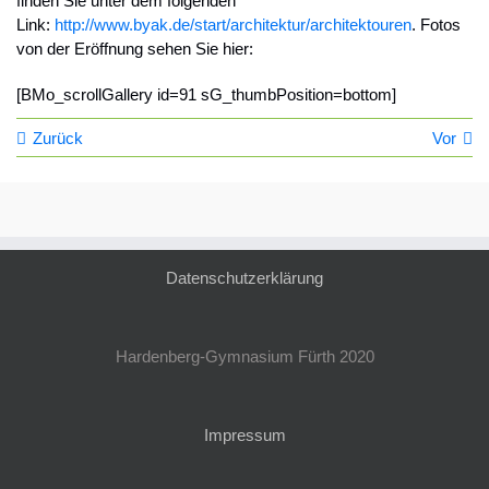
finden Sie unter dem folgenden
Link:
http://www.byak.de/start/architektur/architektouren
. Fotos
von der Eröffnung sehen Sie hier:
[BMo_scrollGallery id=91 sG_thumbPosition=bottom]
Zurück
Vor
Datenschutzerklärung
Hardenberg-Gymnasium Fürth 2020
Impressum